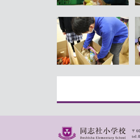
〒6
tel