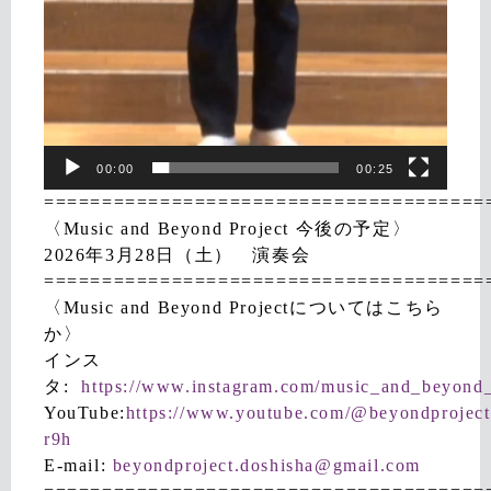
00:00
00:25
======================================
〈Music and Beyond Project 今後の予定〉
2026年3月28日（土） 演奏会
======================================
〈Music and Beyond Projectについてはこちら
か〉
インス
タ:
https://www.instagram.com/music_and_beyond_
YouTube:
https://www.youtube.com/@beyondproject
r9h
E-mail:
beyondproject.doshisha@gmail.com