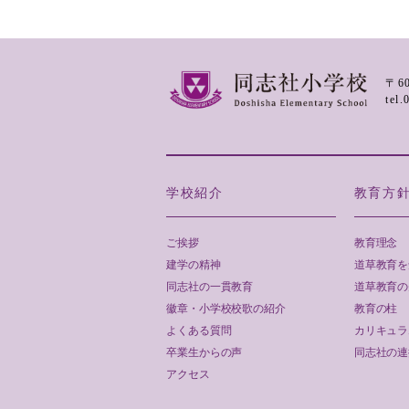
〒6
tel
学校紹介
教育方
ご挨拶
教育理念
建学の精神
道草教育を
同志社の一貫教育
道草教育の
徽章・小学校校歌の紹介
教育の柱
よくある質問
カリキュラ
卒業生からの声
同志社の連
アクセス