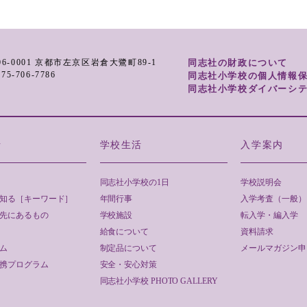
06-0001 京都市左京区岩倉大鷺町89-1
同志社の財政について
.075-706-7786
同志社小学校の個人情報
同志社小学校ダイバーシ
針
学校生活
入学案内
同志社小学校の1日
学校説明会
知る［キーワード］
年間行事
入学考査（一般）
先にあるもの
学校施設
転入学・編入学
給食について
資料請求
ム
制定品について
メールマガジン申
携プログラム
安全・安心対策
同志社小学校 PHOTO GALLERY